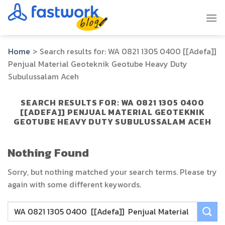
Skip
to
content
Home
>
Search results for:
WA 0821 1305 0400 [[Adefa]]
Penjual Material Geoteknik Geotube Heavy Duty
Subulussalam Aceh
SEARCH RESULTS FOR:
WA 0821 1305 0400
[[ADEFA]] PENJUAL MATERIAL GEOTEKNIK
GEOTUBE HEAVY DUTY SUBULUSSALAM ACEH
Nothing Found
Sorry, but nothing matched your search terms. Please try
again with some different keywords.