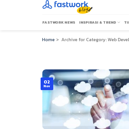
Skip
to
content
FASTWORK NEWS
INSPIRASI & TREND
TI
Home
>
Archive for
Category:
Web Deve
02
Nov