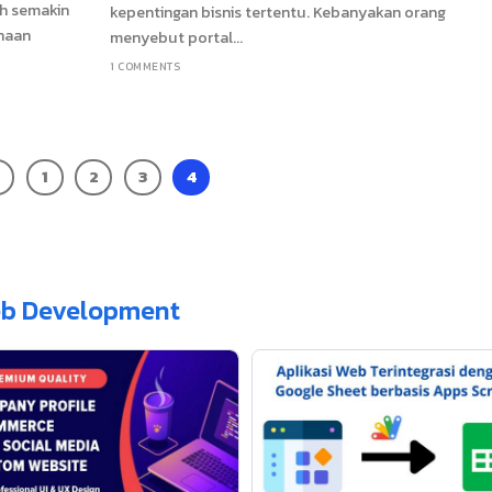
ah semakin
kepentingan bisnis tertentu. Kebanyakan orang
naan
menyebut portal...
1 COMMENTS
1
2
3
4
b Development