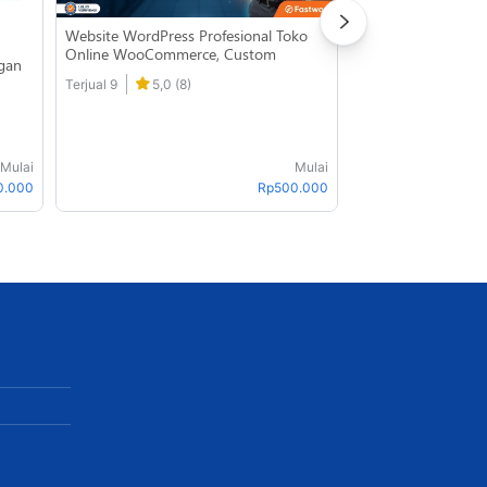
Website WordPress Profesional Toko
Pembuatan Website
Online WooCommerce, Custom
Company Profile, T
gan
Landing Page & Payment Gateway
Online, CUSTOM | T
Terjual 9
5,0 (8)
Terjual 121
4,9 
Mulai
Mulai
0.000
Rp500.000