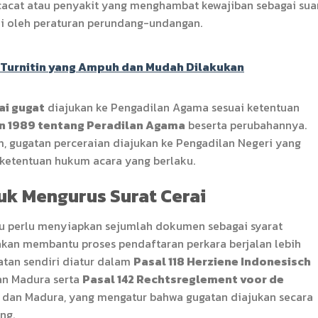
acat atau penyakit yang menghambat kewajiban sebagai su
kui oleh peraturan perundang-undangan.
 Turnitin yang Ampuh dan Mudah Dilakukan
ai gugat
diajukan ke Pengadilan Agama sesuai ketentuan
 1989 tentang Peradilan Agama
beserta perubahannya.
, gugatan perceraian diajukan ke Pengadilan Negeri yang
 ketentuan hukum acara yang berlaku.
uk Mengurus Surat Cerai
u perlu menyiapkan sejumlah dokumen sebagai syarat
akan membantu proses pendaftaran perkara berjalan lebih
atan sendiri diatur dalam
Pasal 118 Herziene Indonesisch
an Madura serta
Pasal 142 Rechtsreglement voor de
 dan Madura, yang mengatur bahwa gugatan diajukan secara
ng.