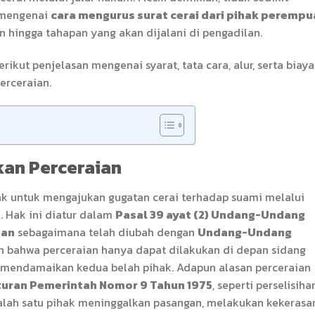
 mengenai
cara mengurus surat cerai dari pihak perempu
 hingga tahapan yang akan dijalani di pengadilan.
ikut penjelasan mengenai syarat, tata cara, alur, serta biaya
erceraian.
kan Perceraian
hak untuk mengajukan gugatan cerai terhadap suami melalui
t
. Hak ini diatur dalam
Pasal 39 ayat (2) Undang-Undang
nan
sebagaimana telah diubah dengan
Undang-Undang
n bahwa perceraian hanya dapat dilakukan di depan sidang
 mendamaikan kedua belah pihak. Adapun alasan perceraian
turan Pemerintah Nomor 9 Tahun 1975
, seperti perselisiha
alah satu pihak meninggalkan pasangan, melakukan kekerasa