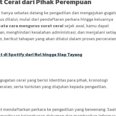
t Cerai dari Pihak Perempuan
 hanya sebatas datang ke pengadilan dan mengajukan gugat
s dilalui, mulai dari pendaftaran perkara hingga keluarnya
tata cara mengurus surat cerai
sejak awal, kamu dapat
, menghindari kesalahan administrasi, dan menjalani setia
, berikut tahapan yang akan dilalui dalam proses perceraian
di Spotify dari Nol hingga Siap Tayang
gatan cerai yang berisi identitas para pihak, kronologi
raian, serta tuntutan yang diajukan kepada pengadilan.
apat mendaftarkan perkara ke pengadilan yang berwenang. Saat
pemeriksaan kelengkapan dokumen dan memberikan informas