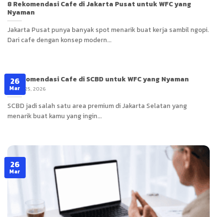
8 Rekomendasi Cafe di Jakarta Pusat untuk WFC yang
Nyaman
Jakarta Pusat punya banyak spot menarik buat kerja sambil ngopi.
Dari cafe dengan konsep modern...
8 Rekomendasi Cafe di SCBD untuk WFC yang Nyaman
26
Mar
March 25, 2026
SCBD jadi salah satu area premium di Jakarta Selatan yang
menarik buat kamu yang ingin...
26
Mar