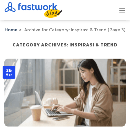
Skip
to
content
Home
>
Archive for
Category:
Inspirasi & Trend
(Page 3)
CATEGORY ARCHIVES:
INSPIRASI & TREND
26
Mar