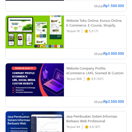
Mulai
Rp1.500.000
Website Toko Online, Kursus Online,
E-Commerce, E-Course, Shopify,
Custom
Terjual 19
5,0 (7)
Mulai
Rp3.000.000
Website Company Profile,
eCommerce, LMS, Sosmed & Custom
Website dengan Professional Web
Terjual 668
4,9 (321)
Design
Mulai
Rp2.500.000
Jasa Pembuatan Sistem Informasi
Berbasis Web Profesional
Terjual 94
4,9 (67)