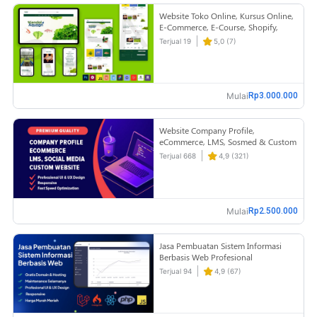
Website Toko Online, Kursus Online,
E-Commerce, E-Course, Shopify,
Custom
Terjual 19
5,0 (7)
Mulai
Rp3.000.000
Website Company Profile,
eCommerce, LMS, Sosmed & Custom
Website dengan Professional Web
Terjual 668
4,9 (321)
Design
Mulai
Rp2.500.000
Jasa Pembuatan Sistem Informasi
Berbasis Web Profesional
Terjual 94
4,9 (67)