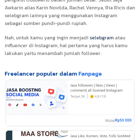
Awkarin alias Karin Novilda, Rachel Vennya, Ria Ricis dan
selebgram lainnya yang menggunakan Instagram
sebagai sumber pundi-pundi rupiah.
Nah, untuk kamu yang ingin menjadi
selebgram
atau
influencer
di Instagram, hal pertama yang harus kamu
lakukan yaitu menambah jumlah follower.
Freelancer populer dalam
Fanpage
Jasa followers | likes | Views |
comment| all Sosmed Instagram
YouTube tiktok shopee
Terjual 26
4,9 (13)
Mulai
Rp50.000
Jasa Like, Komen, Vote, Folls SosMed