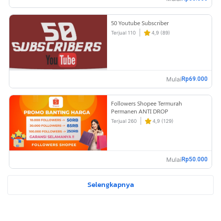
50 Youtube Subscriber
Terjual 110
4,9 (89)
Mulai
Rp69.000
Followers Shopee Termurah
Permanen ANTI DROP
Terjual 260
4,9 (129)
Mulai
Rp50.000
Selengkapnya