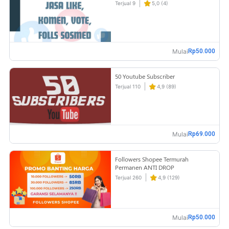
Terjual 9
5,0 (4)
Mulai
Rp50.000
50 Youtube Subscriber
Terjual 110
4,9 (89)
Mulai
Rp69.000
Followers Shopee Termurah
Permanen ANTI DROP
Terjual 260
4,9 (129)
Mulai
Rp50.000