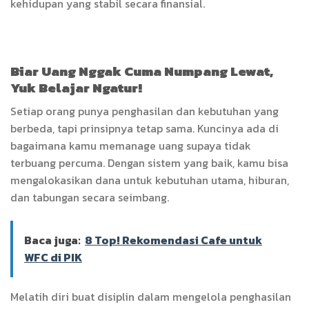
kehidupan yang stabil secara finansial.
Biar Uang Nggak Cuma Numpang Lewat,
Yuk Belajar Ngatur!
Setiap orang punya penghasilan dan kebutuhan yang
berbeda, tapi prinsipnya tetap sama. Kuncinya ada di
bagaimana kamu memanage uang supaya tidak
terbuang percuma. Dengan sistem yang baik, kamu bisa
mengalokasikan dana untuk kebutuhan utama, hiburan,
dan tabungan secara seimbang.
Baca juga:
8 Top! Rekomendasi Cafe untuk
WFC di PIK
Melatih diri buat disiplin dalam mengelola penghasilan