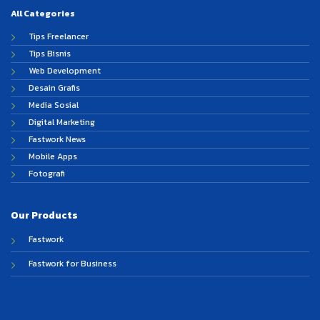
All Categories
Tips Freelancer
Tips Bisnis
Web Development
Desain Grafis
Media Sosial
Digital Marketing
Fastwork News
Mobile Apps
Fotografi
Our Products
Fastwork
Fastwork for Business