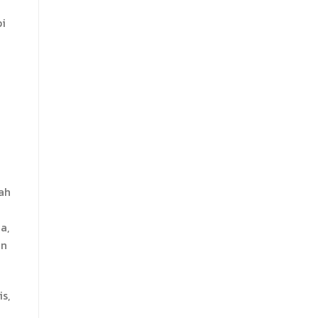
pi
ah
a,
in
s,