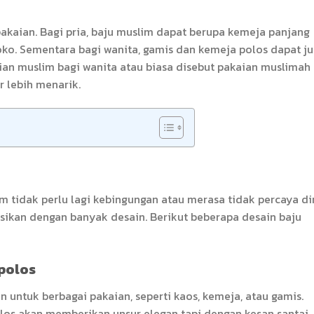
akaian. Bagi pria, baju muslim dapat berupa kemeja panjang
koko. Sementara bagi wanita, gamis dan kemeja polos dapat j
ian muslim bagi wanita atau biasa disebut pakaian muslimah
r lebih menarik.
tidak perlu lagi kebingungan atau merasa tidak percaya dir
asikan dengan banyak desain. Berikut beberapa desain baju
 polos
 untuk berbagai pakaian, seperti kaos, kemeja, atau gamis.
los akan memberikan unsur elegan tapi dengan kesan santai.