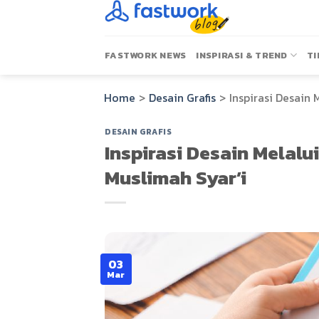
Skip
to
content
FASTWORK NEWS
INSPIRASI & TREND
TI
Home
>
Desain Grafis
>
Inspirasi Desain 
DESAIN GRAFIS
Inspirasi Desain Melalu
Muslimah Syar’i
03
Mar