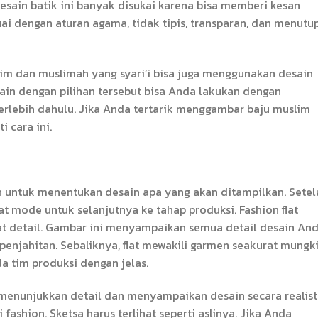
 Desain batik ini banyak disukai karena bisa memberi kesan
ai dengan aturan agama, tidak tipis, transparan, dan menutu
slim dan muslimah yang syari’i bisa juga menggunakan desain
sain dengan pilihan tersebut bisa Anda lakukan dengan
erlebih dahulu. Jika Anda tertarik menggambar baju muslim
 cara ini.
 untuk menentukan desain apa yang akan ditampilkan. Setel
at mode untuk selanjutnya ke tahap produksi. Fashion flat
t detail. Gambar ini menyampaikan semua detail desain And
 penjahitan. Sebaliknya, flat mewakili garmen seakurat mungk
 tim produksi dengan jelas.
nunjukkan detail dan menyampaikan desain secara realisti
fashion. Sketsa harus terlihat seperti aslinya. Jika Anda