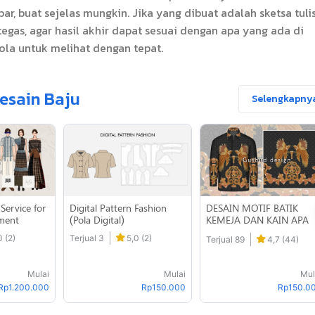
, buat sejelas mungkin. Jika yang dibuat adalah sketsa tuli
tegas, agar hasil akhir dapat sesuai dengan apa yang ada di
ola untuk melihat dengan tepat.
esain Baju
Selengkapny
DESAIN MOTIF BATIK
Service for
Digital Pattern Fashion
KEMEJA DAN KAIN APA
ment
(Pola Digital)
SAJA
0 (2)
Terjual 3
5,0 (2)
Terjual 89
4,7 (44)
Mulai
Mulai
Mul
Rp1.200.000
Rp150.000
Rp150.0