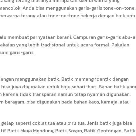
belakang terang biasanya merupakan skema warna yang
 mencolok, Anda bisa menggunakan garis-garis tone-on-tone.
s berwarna terang atau tone-on-tone bekerja dengan baik unt
elalu membuat pernyataan berani. Campuran garis-garis abu-
pakaian yang lebih tradisional untuk acara formal. Pakaian
in garis-garis.
 dengan menggunakan batik. Batik memang identik dengan
 bisa juga digunakan untuk baju sehari-hari. Bahan batik yan
m karena tidak transparan namun tetap nyaman digunakan.
im beragam, bisa digunakan pada bahan kaos, kemeja, atau
lap, seperti coklat tua atau biru tua. Jenis batik juga bisa
otif Batik Mega Mendung, Batik Sogan, Batik Gentongan, Batik