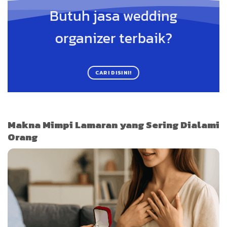
Butuh jasa wedding
organizer terbaik?
CARI DISINI!
Makna Mimpi Lamaran yang Sering Dialami
Orang