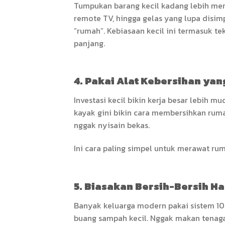
Tumpukan barang kecil kadang lebih meng
remote TV, hingga gelas yang lupa disim
“rumah”. Kebiasaan kecil ini termasuk te
panjang.
4. Pakai Alat Kebersihan ya
Investasi kecil bikin kerja besar lebih m
kayak gini bikin cara membersihkan rumah
nggak nyisain bekas.
Ini cara paling simpel untuk merawat ru
5. Biasakan Bersih-Bersih H
Banyak keluarga modern pakai sistem 10–
buang sampah kecil. Nggak makan tenaga, 