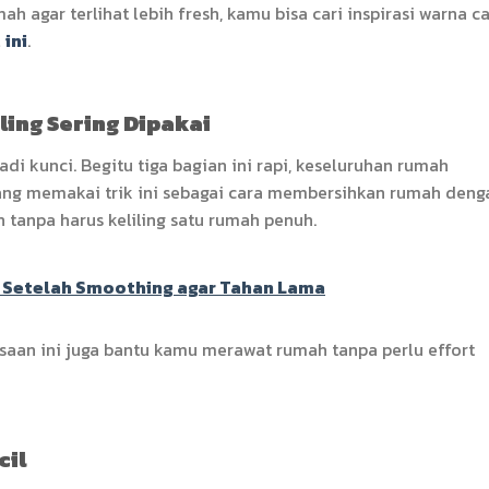
h agar terlihat lebih fresh, kamu bisa cari inspirasi warna ca
l
ini
.
ing Sering Dipakai
di kunci. Begitu tiga bagian ini rapi, keseluruhan rumah
rang memakai trik ini sebagai cara membersihkan rumah deng
n tanpa harus keliling satu rumah penuh.
 Setelah Smoothing agar Tahan Lama
asaan ini juga bantu kamu merawat rumah tanpa perlu effort
cil