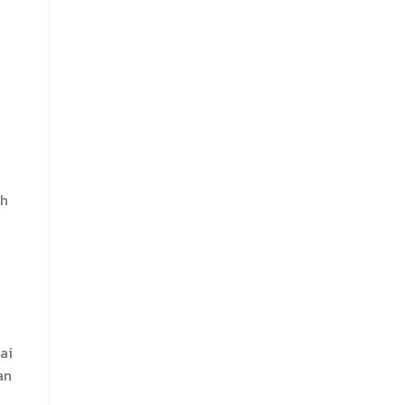
ah
ai
an