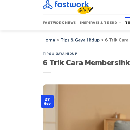
Skip
to
content
FASTWORK NEWS
INSPIRASI & TREND
TI
Home
>
Tips & Gaya Hidup
>
6 Trik Car
TIPS & GAYA HIDUP
6 Trik Cara Membersih
27
Nov