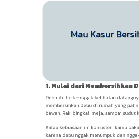
Mau Kasur Bers
1. Mulai dari Membersihkan D
Debu itu licik—nggak kelihatan datangnya
membersihkan debu di rumah yang paling e
bawah. Rak, bingkai, meja, sampai sudut 
Kalau kebiasaan ini konsisten, kamu bak
karena debu nggak menumpuk dan nggak