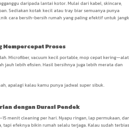
ganggu daripada lantai kotor. Mulai dari kabel, skincare,
pan. Sediakan kotak kecil atau tray biar semuanya punya
knik cara bersih-bersih rumah yang paling efektif untuk jang
ng Mempercepat Proses
udah. Microfiber, vacuum kecil portable, mop cepat kering—alat
 jauh lebih efisien. Hasil bersihnya juga lebih merata dan
mah, apalagi kalau kamu punya jadwal super sibuk.
arian dengan Durasi Pendek
15 menit cleaning per hari. Nyapu ringan, lap permukaan, da
tapi efeknya bikin rumah selalu terjaga. Kalau sudah terbias